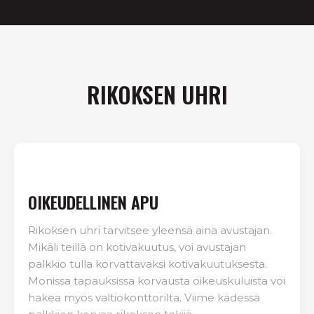
RIKOKSEN UHRI
OIKEUDELLINEN APU
Rikoksen uhri tarvitsee yleensä aina avustajan.
Mikäli teillä on kotivakuutus, voi avustajan
palkkio tulla korvattavaksi kotivakuutuksesta.
Monissa tapauksissa korvausta oikeuskuluista voi
hakea myös valtiokonttorilta. Viime kädessä