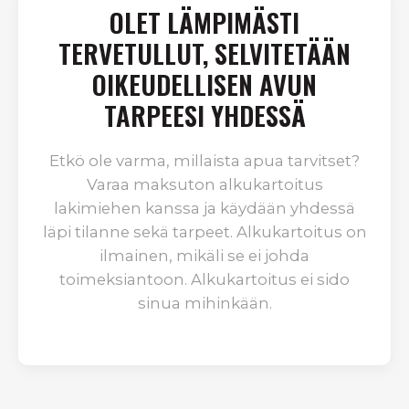
OLET LÄMPIMÄSTI
TERVETULLUT, SELVITETÄÄN
OIKEUDELLISEN AVUN
TARPEESI YHDESSÄ
Etkö ole varma, millaista apua tarvitset?
Varaa maksuton alkukartoitus
lakimiehen kanssa ja käydään yhdessä
läpi tilanne sekä tarpeet. Alkukartoitus on
ilmainen, mikäli se ei johda
toimeksiantoon. Alkukartoitus ei sido
sinua mihinkään.