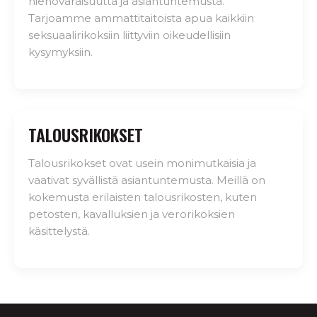
hienovaraisuutta ja asiantuntemusta.
Tarjoamme ammattitaitoista apua kaikkiin
seksuaalirikoksiin liittyviin oikeudellisiin
kysymyksiin.
TALOUSRIKOKSET
Talousrikokset ovat usein monimutkaisia ja
vaativat syvällistä asiantuntemusta. Meillä on
kokemusta erilaisten talousrikosten, kuten
petosten, kavalluksien ja verorikoksien
käsittelystä.