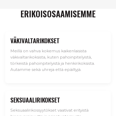
ERIKOISOSAAMISEMME
VÄKIVALTARIKOKSET
Meillä on vahva kokemus kaikenlaisista
väkivaltarikoksista, kuten pahoinpitelyistä,
törkeistä pahoinpitelyistä ja henkirikoksista.
Autamme sekä uhreja että epäiltyjä.
SEKSUAALIRIKOKSET
Seksuaalirikossyytökset vaativat erityistä