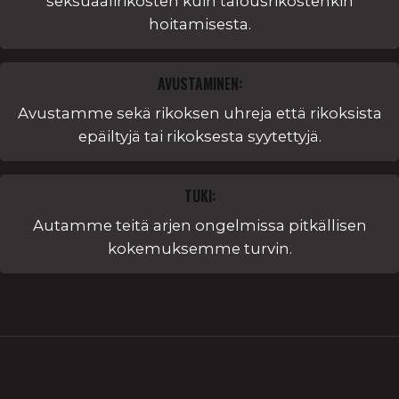
seksuaalirikosten kuin talousrikostenkin
hoitamisesta.
AVUSTAMINEN:
Avustamme sekä rikoksen uhreja että rikoksista
epäiltyjä tai rikoksesta syytettyjä.
TUKI:
Autamme teitä arjen ongelmissa pitkällisen
kokemuksemme turvin.