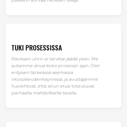
palkkion korvaa rikoksen tekijä.
TUKI PROSESSISSA
Rikoksen uhrin ei tarvitse jäädä yksin. Me
autamme sinua koko prosessin ajan. Olet
erityisen tärkeässä asemassa
rikosoikeudenkäynnissä, ja avustajamme
huolehtivat, että sinun etusi toteutuvat
parhaalla mahdollisella tavalla.