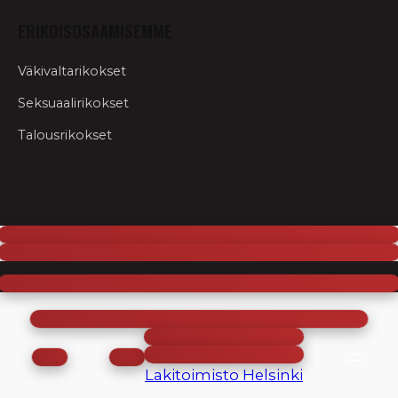
ERIKOISOSAAMISEMME
Väkivaltarikokset
Seksuaalirikokset
Talousrikokset
Siirry
sisältöön
Lakitoimisto Helsinki